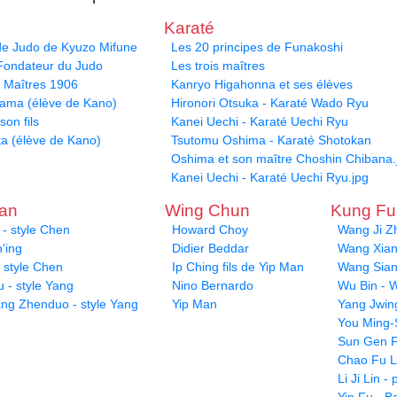
Karaté
 de Judo de Kyuzo Mifune
Les 20 principes de Funakoshi
 Fondateur du Judo
Les trois maîtres
s Maîtres 1906
Kanryo Higahonna et ses élèves
yama (élève de Kano)
Hironori Otsuka - Karaté Wado Ryu
son fils
Kanei Uechi - Karaté Uechi Ryu
ta (élève de Kano)
Tsutomu Oshima - Karaté Shotokan
Oshima et son maître Choshin Chibana.
Kanei Uechi - Karaté Uechi Ryu.jpg
uan
Wing Chun
Kung F
- style Chen
Howard Choy
Wang Ji Z
'ing
Didier Beddar
Wang Xiang
 style Chen
Ip Ching fils de Yip Man
Wang Sian
 - style Yang
Nino Bernardo
Wu Bin - W
ang Zhenduo - style Yang
Yip Man
Yang Jwin
You Ming-
Sun Gen F
Chao Fu L
Li Ji Lin 