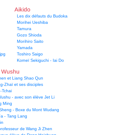
Aikido
Les dix défauts du Budoka
Morihei Ueshiba
Tamura
Gozo Shioda
Morihiro Saito
Yamada
jpg
Toshiro Saigo
Komeï Sekiguchi - Iai Do
u Wushu
hen et Liang Shao Qun
-Zhaï et ses disciples
-Tchai
ushu - avec son élève Jet Li
g Ming
Sheng - Boxe du Mont Wudang
a - Tang Lang
in
- professeur de Wang Ji Zhen