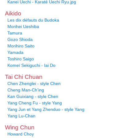
Kanei Uechi - Karaté Uechi Ryu.jpg
Aikido
Les dix défauts du Budoka
Morihei Ueshiba
Tamura
Gozo Shioda
Morihiro Saito
Yamada
Toshiro Saigo
Komeï Sekiguchi - Iai Do
Tai Chi Chuan
Chen Zhenglei - style Chen
Cheng Man-Ch'ing
Kan Guixiang - style Chen
Yang Cheng Fu - style Yang
Yang Jun et Yang Zhenduo - style Yang
Yang Lu-Chan
Wing Chun
Howard Choy