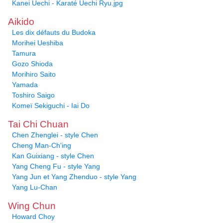
Kanei Uechi - Karaté Uechi Ryu.jpg
Aikido
Les dix défauts du Budoka
Morihei Ueshiba
Tamura
Gozo Shioda
Morihiro Saito
Yamada
Toshiro Saigo
Komeï Sekiguchi - Iai Do
Tai Chi Chuan
Chen Zhenglei - style Chen
Cheng Man-Ch'ing
Kan Guixiang - style Chen
Yang Cheng Fu - style Yang
Yang Jun et Yang Zhenduo - style Yang
Yang Lu-Chan
Wing Chun
Howard Choy