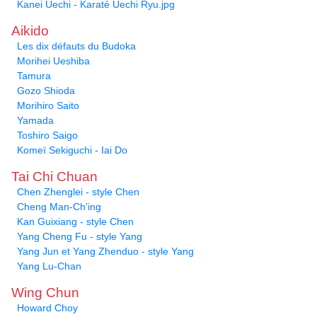
Kanei Uechi - Karaté Uechi Ryu.jpg
Aikido
Les dix défauts du Budoka
Morihei Ueshiba
Tamura
Gozo Shioda
Morihiro Saito
Yamada
Toshiro Saigo
Komeï Sekiguchi - Iai Do
Tai Chi Chuan
Chen Zhenglei - style Chen
Cheng Man-Ch'ing
Kan Guixiang - style Chen
Yang Cheng Fu - style Yang
Yang Jun et Yang Zhenduo - style Yang
Yang Lu-Chan
Wing Chun
Howard Choy