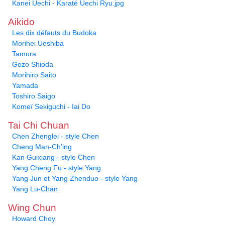
Kanei Uechi - Karaté Uechi Ryu.jpg
Aikido
Les dix défauts du Budoka
Morihei Ueshiba
Tamura
Gozo Shioda
Morihiro Saito
Yamada
Toshiro Saigo
Komeï Sekiguchi - Iai Do
Tai Chi Chuan
Chen Zhenglei - style Chen
Cheng Man-Ch'ing
Kan Guixiang - style Chen
Yang Cheng Fu - style Yang
Yang Jun et Yang Zhenduo - style Yang
Yang Lu-Chan
Wing Chun
Howard Choy