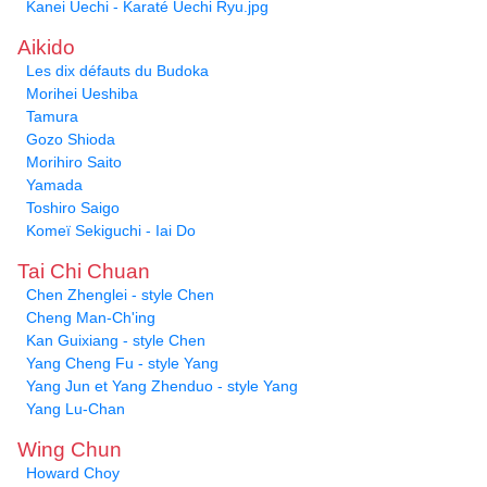
Kanei Uechi - Karaté Uechi Ryu.jpg
Aikido
Les dix défauts du Budoka
Morihei Ueshiba
Tamura
Gozo Shioda
Morihiro Saito
Yamada
Toshiro Saigo
Komeï Sekiguchi - Iai Do
Tai Chi Chuan
Chen Zhenglei - style Chen
Cheng Man-Ch'ing
Kan Guixiang - style Chen
Yang Cheng Fu - style Yang
Yang Jun et Yang Zhenduo - style Yang
Yang Lu-Chan
Wing Chun
Howard Choy