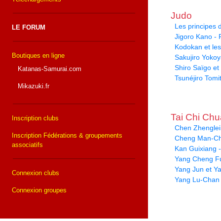
Judo
Les principes
LE FORUM
Jigoro Kano -
Kodokan et le
Boutiques en ligne
Sakujiro Yoko
Shiro Saïgo et 
Katanas-Samurai.com
Tsunéjiro Tomi
Mikazuki.fr
Tai Chi Ch
Inscription clubs
Chen Zhenglei 
Inscription Fédérations & groupements
Cheng Man-Ch
associatifs
Kan Guixiang -
Yang Cheng Fu
Yang Jun et Y
Connexion clubs
Yang Lu-Chan
Connexion groupes