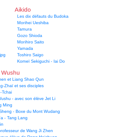
Aikido
Les dix défauts du Budoka
Morihei Ueshiba
Tamura
Gozo Shioda
Morihiro Saito
Yamada
jpg
Toshiro Saigo
Komeï Sekiguchi - Iai Do
u Wushu
hen et Liang Shao Qun
-Zhaï et ses disciples
-Tchai
ushu - avec son élève Jet Li
g Ming
Sheng - Boxe du Mont Wudang
a - Tang Lang
in
- professeur de Wang Ji Zhen