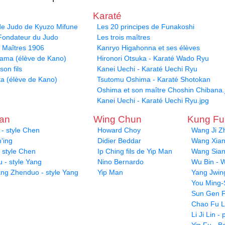
Karaté
 de Judo de Kyuzo Mifune
Les 20 principes de Funakoshi
 Fondateur du Judo
Les trois maîtres
s Maîtres 1906
Kanryo Higahonna et ses élèves
yama (élève de Kano)
Hironori Otsuka - Karaté Wado Ryu
son fils
Kanei Uechi - Karaté Uechi Ryu
ta (élève de Kano)
Tsutomu Oshima - Karaté Shotokan
Oshima et son maître Choshin Chibana.
Kanei Uechi - Karaté Uechi Ryu.jpg
uan
Wing Chun
Kung F
- style Chen
Howard Choy
Wang Ji Z
'ing
Didier Beddar
Wang Xiang
 style Chen
Ip Ching fils de Yip Man
Wang Sian
 - style Yang
Nino Bernardo
Wu Bin - W
ang Zhenduo - style Yang
Yip Man
Yang Jwin
You Ming-
Sun Gen F
Chao Fu L
Li Ji Lin 