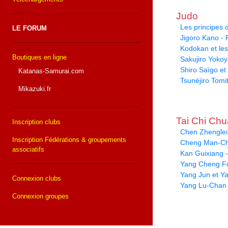
Judo
Les principes
LE FORUM
Jigoro Kano -
Kodokan et le
Boutiques en ligne
Sakujiro Yoko
Shiro Saïgo et 
Katanas-Samurai.com
Tsunéjiro Tomi
Mikazuki.fr
Tai Chi Ch
Inscription clubs
Chen Zhenglei 
Inscription Fédérations & groupements
Cheng Man-Ch
associatifs
Kan Guixiang -
Yang Cheng Fu
Yang Jun et Y
Connexion clubs
Yang Lu-Chan
Connexion groupes