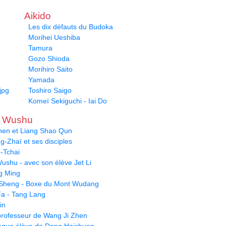
Aikido
Les dix défauts du Budoka
Morihei Ueshiba
Tamura
Gozo Shioda
Morihiro Saito
Yamada
jpg
Toshiro Saigo
Komeï Sekiguchi - Iai Do
u Wushu
hen et Liang Shao Qun
-Zhaï et ses disciples
-Tchai
ushu - avec son élève Jet Li
g Ming
Sheng - Boxe du Mont Wudang
a - Tang Lang
in
- professeur de Wang Ji Zhen