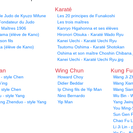
Karaté
 de Judo de Kyuzo Mifune
Les 20 principes de Funakoshi
 Fondateur du Judo
Les trois maîtres
s Maîtres 1906
Kanryo Higahonna et ses élèves
yama (élève de Kano)
Hironori Otsuka - Karaté Wado Ryu
son fils
Kanei Uechi - Karaté Uechi Ryu
ta (élève de Kano)
Tsutomu Oshima - Karaté Shotokan
Oshima et son maître Choshin Chibana.
Kanei Uechi - Karaté Uechi Ryu.jpg
uan
Wing Chun
Kung F
- style Chen
Howard Choy
Wang Ji Z
'ing
Didier Beddar
Wang Xiang
 style Chen
Ip Ching fils de Yip Man
Wang Sian
 - style Yang
Nino Bernardo
Wu Bin - W
ang Zhenduo - style Yang
Yip Man
Yang Jwin
You Ming-
Sun Gen F
Chao Fu L
Li Ji Lin 