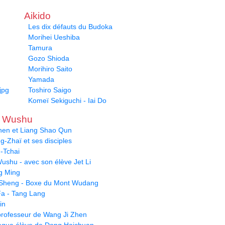
Aikido
Les dix défauts du Budoka
Morihei Ueshiba
Tamura
Gozo Shioda
Morihiro Saito
Yamada
jpg
Toshiro Saigo
Komeï Sekiguchi - Iai Do
u Wushu
hen et Liang Shao Qun
-Zhaï et ses disciples
-Tchai
ushu - avec son élève Jet Li
g Ming
Sheng - Boxe du Mont Wudang
a - Tang Lang
in
- professeur de Wang Ji Zhen