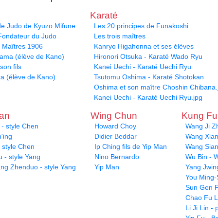
Karaté
 de Judo de Kyuzo Mifune
Les 20 principes de Funakoshi
 Fondateur du Judo
Les trois maîtres
s Maîtres 1906
Kanryo Higahonna et ses élèves
yama (élève de Kano)
Hironori Otsuka - Karaté Wado Ryu
son fils
Kanei Uechi - Karaté Uechi Ryu
ta (élève de Kano)
Tsutomu Oshima - Karaté Shotokan
Oshima et son maître Choshin Chibana.
Kanei Uechi - Karaté Uechi Ryu.jpg
uan
Wing Chun
Kung F
- style Chen
Howard Choy
Wang Ji Z
'ing
Didier Beddar
Wang Xiang
 style Chen
Ip Ching fils de Yip Man
Wang Sian
 - style Yang
Nino Bernardo
Wu Bin - W
ang Zhenduo - style Yang
Yip Man
Yang Jwin
You Ming-
Sun Gen F
Chao Fu L
Li Ji Lin 