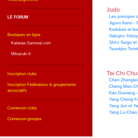
Judo
Les principes
LE FORUM
Jigoro Kano -
Kodokan et le
Boutiques en ligne
Sakujiro Yoko
Shiro Saïgo et 
Katanas-Samurai.com
Tsunéjiro Tomi
Mikazuki.fr
Tai Chi Ch
Inscription clubs
Chen Zhenglei 
Inscription Fédérations & groupements
Cheng Man-Ch
associatifs
Kan Guixiang -
Yang Cheng Fu
Yang Jun et Y
Connexion clubs
Yang Lu-Chan
Connexion groupes