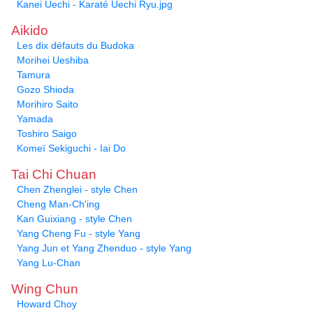
Kanei Uechi - Karaté Uechi Ryu.jpg
Aikido
Les dix défauts du Budoka
Morihei Ueshiba
Tamura
Gozo Shioda
Morihiro Saito
Yamada
Toshiro Saigo
Komeï Sekiguchi - Iai Do
Tai Chi Chuan
Chen Zhenglei - style Chen
Cheng Man-Ch'ing
Kan Guixiang - style Chen
Yang Cheng Fu - style Yang
Yang Jun et Yang Zhenduo - style Yang
Yang Lu-Chan
Wing Chun
Howard Choy